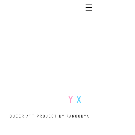
T R A N S T
Y
X
INCLUSIVE ART COLLECTIVE
Q U E E R A R T P R O J E C T B Y Z A N O O B Y A