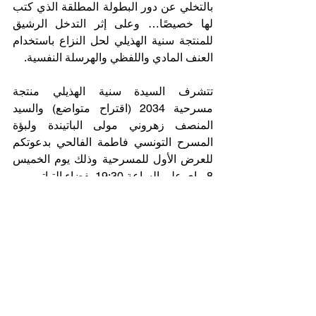
بالتخلي عن دور البطولة المطلقة الذي كتب 
لها خصيصًا… وعلى إثر التدخل الرشيق 
للمنتجة سنية الهذيلي لحل النزاع باستخدام 
العنف المادي واللفظي والهرسلة النفسية.
تتشرف السيدة سنية الهذيلي منتجة 
مسرحية 2034 (اقتراح متواضع) والسيد 
المنصف زهروني مولى الباتيندة ولبؤة 
المسرح التونسي فاطمة الفالحي بدعوتكم 
للعرض الأول للمسرحية وذلك يوم الخميس 
8 ماي على الساعة 19:30 بفضاء التياترو.
والعاقبة لإنتاجاتكم.
 ب.س: الدعوة صالحة لشخصين