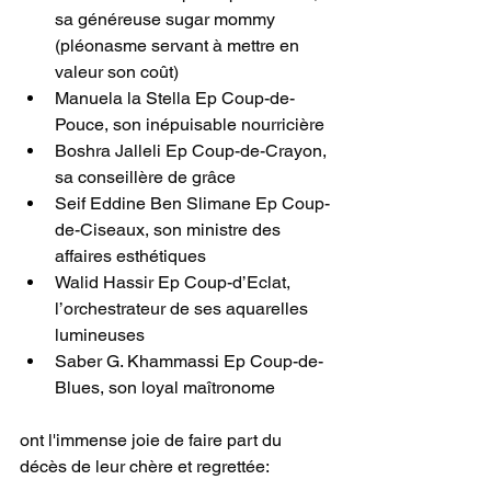
sa généreuse sugar mommy 
(pléonasme servant à mettre en 
valeur son coût)
Manuela la Stella Ep Coup-de-
Pouce, son inépuisable nourricière 
Boshra Jalleli Ep Coup-de-Crayon, 
sa conseillère de grâce 
Seif Eddine Ben Slimane Ep Coup-
de-Ciseaux, son ministre des 
affaires esthétiques
Walid Hassir Ep Coup-d’Eclat, 
l’orchestrateur de ses aquarelles 
lumineuses 
Saber G. Khammassi Ep Coup-de-
Blues, son loyal maîtronome
ont l'immense joie de faire part du 
décès de leur chère et regrettée: