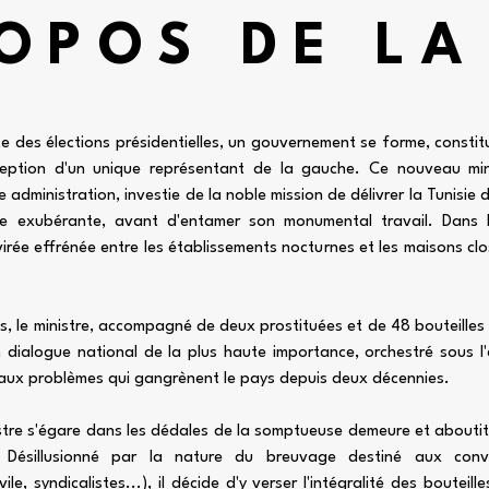
OPOS DE LA
ite des élections présidentielles, un gouvernement se forme, consti
xception d'un unique représentant de la gauche. Ce nouveau min
e administration, investie de la noble mission de délivrer la Tunisi
ne exubérante, avant d'entamer son monumental travail. Dans la 
rée effrénée entre les établissements nocturnes et les maisons clos
is, le ministre, accompagné de deux prostituées et de 48 bouteilles 
n dialogue national de la plus haute importance, orchestré sous l
s aux problèmes qui gangrènent le pays depuis deux décennies.
nistre s'égare dans les dédales de la somptueuse demeure et aboutit
Désillusionné par la nature du breuvage destiné aux convive
le, syndicalistes...), il décide d'y verser l'intégralité des bouteil