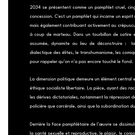
2034 se présentent comme un pamphlet cruel, cingl
concession. C'est un pamphlet qui incarne un espri
mais également contribuant activement au crépuscul
à coup de marteau. Dans un tourbillon de satire et
assumée, dynamite au lieu de déconstruire : la p
dialectique des élites, le transhumanisme, les co
pour rappeler qu’on n’a pas encore touché le fond.
La dimension politique demeure un élément central e
éthique socialiste libertaire. La pièce, ayant des ra
les dérives dictatoriales, notamment la répression de
policière que carcérale, ainsi que la subordination du
Derrière la face pamphlétaire de l’œuvre se dissimule
la santé sexuelle et reproductive, le plaisir, le corps