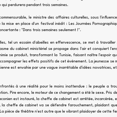
e qui perdurera pendant trois semaines.
commensurable, le ministre des affaires culturelles, sous l'influen
e la mise en place d'un festival inédit : Les Journées Pornograph
ncertante : "Dans trois semaines seulement !".
elles, tel un essaim d'abeilles en effervescence, se met à travaille
sme du cabinet ministériel se propage dans l'air et conquiert l'en
mie se produit, transformant la Tunisie, faisant naître l'espoir qu
ccompagner les effets positifs de cet événement. La jeunesse se m
isienne est envahie par une vague inarrêtable d'idées novatrices, et
confrontés à une réalité pour le moins inattendue : le peuple a tro
ion. Pire encore, le moteur de ce changement a été le sexe. Pris d
conien est instauré, la cheffe de cabinet est arrêtée, incarcérée,
, la cheffe de cabinet va se défendre farouchement, plaidant que 
La pièce de théâtre n'est autre que le vibrant plaidoyer de cette f