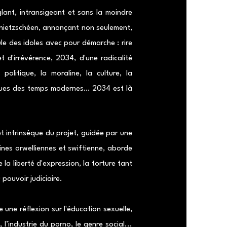
ant, intransigeant et sans la moindre
t nietzschéen, annonçant non seulement,
e des idoles avec pour démarche : rire
 d'irrévérence, 2034, d'une radicalité
olitique, la moraline, la culture, la
miques des temps modernes… 2034 est là
t intrinsèque du projet, guidée par une
cines orwelliennes et swiftienne, aborde
 la liberté d'expression, la torture tant
 pouvoir judiciaire.
 une réflexion sur l'éducation sexuelle,
, l’industrie du porno, le genre social...